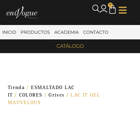
0
INICIO
PRODUCTOS
ACADEMIA
CONTACTO
CATÁLOGO
Tienda
/
ESMALTADO LAC
IT
/
COLORES
/
Grises
/ LAC IT GEL
MAUVELOUS