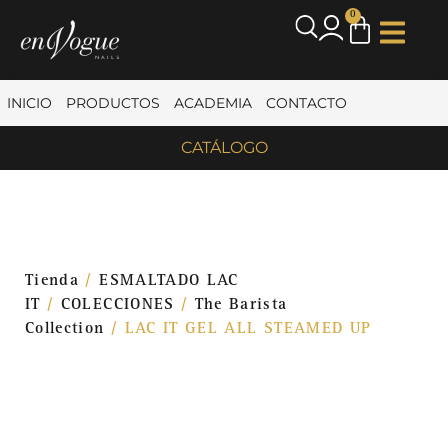
0
INICIO
PRODUCTOS
ACADEMIA
CONTACTO
CATÁLOGO
Tienda
/
ESMALTADO LAC
IT
/
COLECCIONES
/
The Barista
Collection
/ LAC IT GEL ALL STEAMED UP