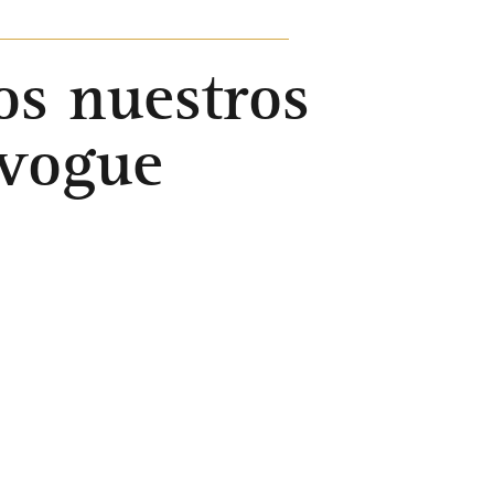
os nuestros
nvogue