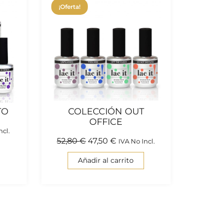
¡Oferta!
TO
COLECCIÓN OUT
OFFICE
ncl.
52,80
€
47,50
€
IVA No Incl.
Añadir al carrito