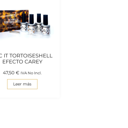
C IT TORTOISESHELL
EFECTO CAREY
47,50
€
IVA No Incl.
Leer más