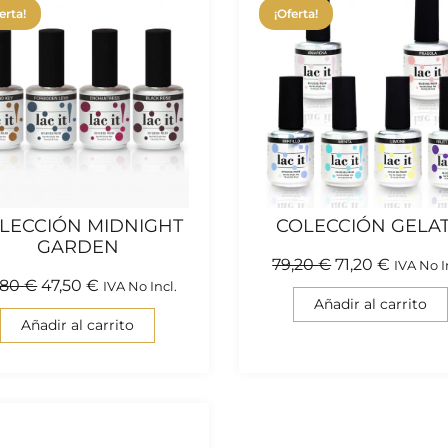
erta!
¡Oferta!
LECCIÓN MIDNIGHT
COLECCIÓN GELA
GARDEN
79,20
€
71,20
€
IVA No I
,80
€
47,50
€
IVA No Incl.
Añadir al carrito
Añadir al carrito