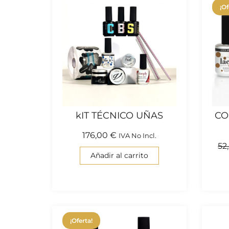
¡Of
kIT TÉCNICO UÑAS
CO
176,00
€
IVA No Incl.
52
Añadir al carrito
¡Oferta!