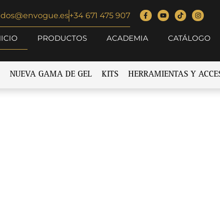
idos@envogue.es
+34 671 475 907
NICIO
PRODUCTOS
ACADEMIA
CATÁLOGO
NUEVA GAMA DE GEL
KITS
HERRAMIENTAS Y ACCE