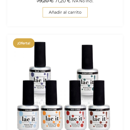
79,20
€
71,20
€
IVA No Incl.
Añadir al carrito
¡Oferta!