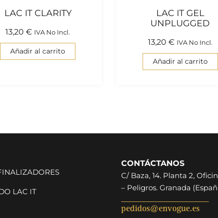
LAC IT CLARITY
LAC IT GEL
UNPLUGGED
13,20
€
IVA No Incl.
13,20
€
IVA No Incl.
Añadir al carrito
Añadir al carrito
CONTÁCTANOS
 FINALIZADORES
C/ Baza, 14. Planta 2, Oficin
– Peligros. Granada (Españ
O LAC IT
pedidos@envogue.es