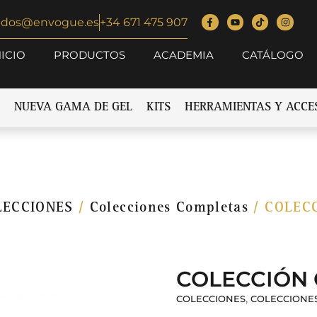
idos@envogue.es
+34 671 475 907
NICIO
PRODUCTOS
ACADEMIA
CATÁLOGO
NUEVA GAMA DE GEL
KITS
HERRAMIENTAS Y ACCE
LECCIONES
/
Colecciones Completas
/ COLECC
COLECCIÓN 
,
COLECCIONES
COLECCIONE