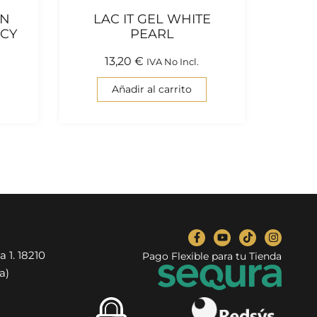
ÓN
LAC IT GEL WHITE
CY
PEARL
13,20
€
IVA No Incl.
Añadir al carrito
a 1. 18210
Pago Flexible para tu Tienda
a)