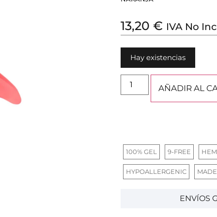
13,20
€
IVA No Inc
Hay existencias
AÑADIR AL C
100% GEL
9-FREE
HEM
HYPOALLERGENIC
MADE
ENVÍOS G