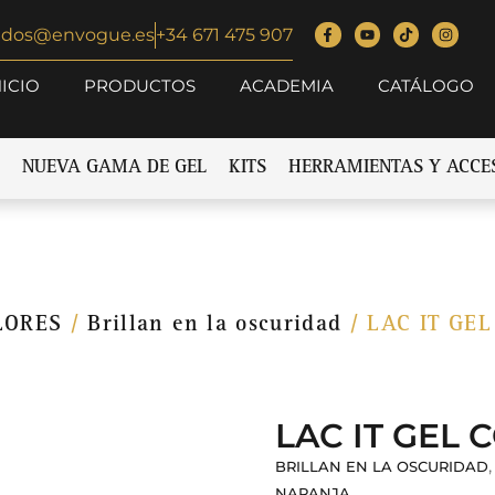
idos@envogue.es
+34 671 475 907
NICIO
PRODUCTOS
ACADEMIA
CATÁLOGO
NUEVA GAMA DE GEL
KITS
HERRAMIENTAS Y ACCE
LORES
/
Brillan en la oscuridad
/ LAC IT GE
LAC IT GEL 
,
BRILLAN EN LA OSCURIDAD
NARANJA