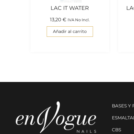
LAC IT WATER
LA
13,20
€
IVA No Incl.
Añadir al carrito
BASES Y
ESMALTAD
CBS