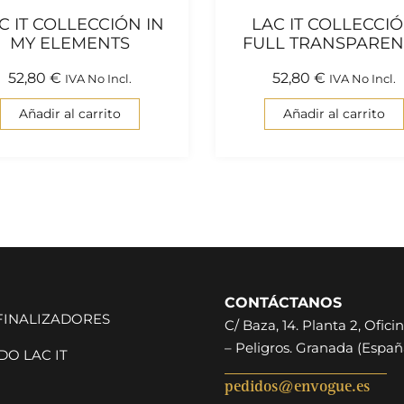
C IT COLLECCIÓN IN
LAC IT COLLECCI
MY ELEMENTS
FULL TRANSPAREN
52,80
€
52,80
€
IVA No Incl.
IVA No Incl.
Añadir al carrito
Añadir al carrito
CONTÁCTANOS
 FINALIZADORES
C/ Baza, 14. Planta 2, Oficin
– Peligros. Granada (Españ
O LAC IT
pedidos@envogue.es