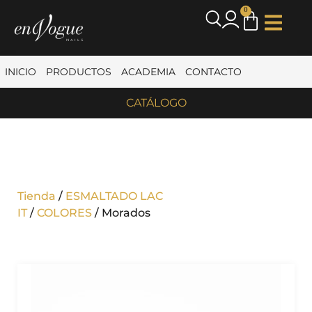
0
INICIO
PRODUCTOS
ACADEMIA
CONTACTO
CATÁLOGO
Tienda
/
ESMALTADO LAC
IT
/
COLORES
/ Morados