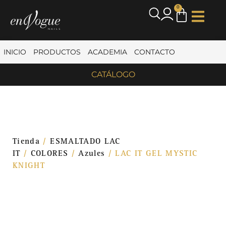
0
INICIO
PRODUCTOS
ACADEMIA
CONTACTO
CATÁLOGO
Tienda
/
ESMALTADO LAC
IT
/
COLORES
/
Azules
/ LAC IT GEL MYSTIC
KNIGHT