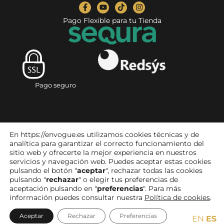
Pago Flexible para tu Tienda
Pago seguro
En https://envogue.es utilizamos cookies técnicas y de
analítica para garantizar el correcto funcionamiento del
sitio web y ofrecerte la mejor experiencia en nuestros
servicios y navegación web. Puedes aceptar estas cookies
pulsando el botón "
aceptar
", rechazar todas las cookies
Aviso legal
|
Política de privacidad
|
Condiciones de compra
|
pulsando "
rechazar
" o elegir tus preferencias de
Devoluciones y reembolsos
|
Política de cookies
|
aceptación pulsando en "
preferencias
". Para más
Accesibilidad
información puedes consultar nuestra
Política de cookies
.
Diseño:
Witcreativo
Aceptar
Rechazar
Preferencias
EN
ES