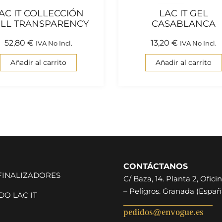
AC IT COLLECCIÓN
LAC IT GEL
ULL TRANSPARENCY
CASABLANCA
52,80
€
13,20
€
IVA No Incl.
IVA No Incl.
Añadir al carrito
Añadir al carrito
CONTÁCTANOS
 FINALIZADORES
C/ Baza, 14. Planta 2, Oficin
– Peligros. Granada (Españ
O LAC IT
pedidos@envogue.es