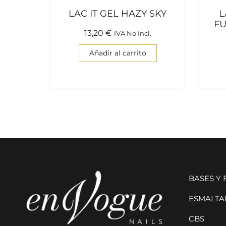
LAC IT GEL HAZY SKY
L
F
13,20
€
IVA No Incl.
Añadir al carrito
BASES Y
ESMALTAD
CBS