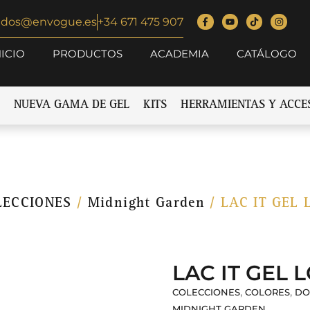
idos@envogue.es
+34 671 475 907
NICIO
PRODUCTOS
ACADEMIA
CATÁLOGO
NUEVA GAMA DE GEL
KITS
HERRAMIENTAS Y ACCE
LECCIONES
/
Midnight Garden
/ LAC IT GEL
LAC IT GEL 
,
,
COLECCIONES
COLORES
DO
MIDNIGHT GARDEN