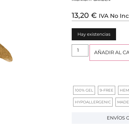
13,20
€
IVA No Inc
Hay existencias
AÑADIR AL C
100% GEL
9-FREE
HEM
HYPOALLERGENIC
MADE
ENVÍOS G