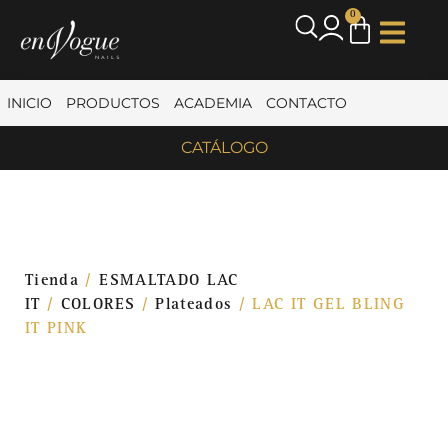
0
INICIO
PRODUCTOS
ACADEMIA
CONTACTO
CATÁLOGO
Tienda
/
ESMALTADO LAC
IT
/
COLORES
/
Plateados
/ LAC IT GEL BLING
IT PINK