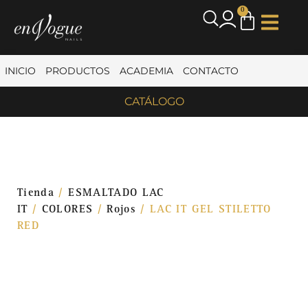
0
INICIO
PRODUCTOS
ACADEMIA
CONTACTO
CATÁLOGO
Tienda
/
ESMALTADO LAC
IT
/
COLORES
/
Rojos
/ LAC IT GEL STILETTO
RED