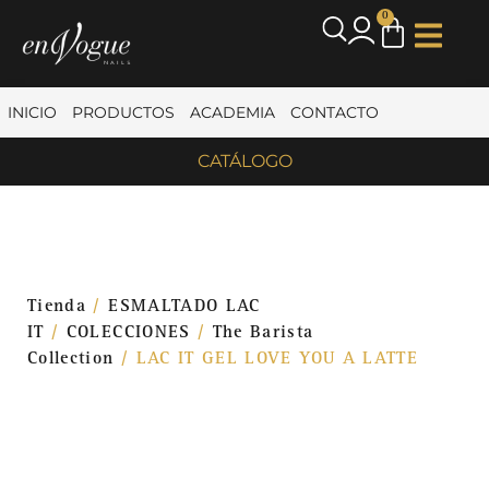
0
INICIO
PRODUCTOS
ACADEMIA
CONTACTO
CATÁLOGO
Tienda
/
ESMALTADO LAC
IT
/
COLECCIONES
/
The Barista
Collection
/ LAC IT GEL LOVE YOU A LATTE