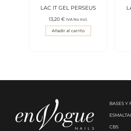
LAC IT GEL PERSEUS
L
13,20
€
IVA No Incl.
Añadir al carrito
BASES Y
ESMALTAD
CBS