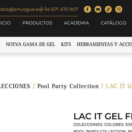
idos@envogue.es
+34 671 475 907
NICIO
PRODUCTOS
ACADEMIA
CATÁLOGO
NUEVA GAMA DE GEL
KITS
HERRAMIENTAS Y ACCE
LECCIONES
/
Pool Party Collection
/ LAC IT 
LAC IT GEL 
,
,
COLECCIONES
COLORES
ES
,
POOL PARTY COLLECTION
R