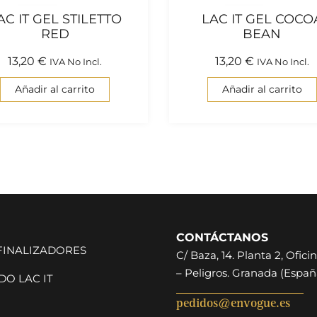
AC IT GEL STILETTO
LAC IT GEL COCO
RED
BEAN
13,20
€
13,20
€
IVA No Incl.
IVA No Incl.
Añadir al carrito
Añadir al carrito
CONTÁCTANOS
 FINALIZADORES
C/ Baza, 14. Planta 2, Oficin
– Peligros. Granada (Españ
O LAC IT
pedidos@envogue.es