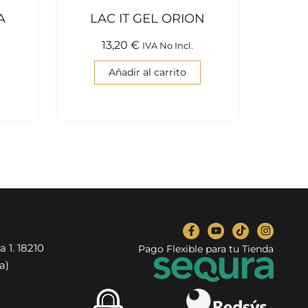
A
LAC IT GEL ORION
13,20
€
IVA No Incl.
Añadir al carrito
a 1. 18210
Pago Flexible para tu Tienda
a)