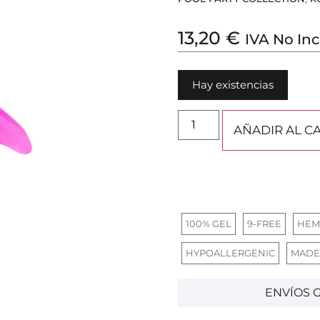
13,20
€
IVA No Inc
Hay existencias
AÑADIR AL C
100% GEL
9-FREE
HEM
HYPOALLERGENIC
MADE
ENVÍOS G