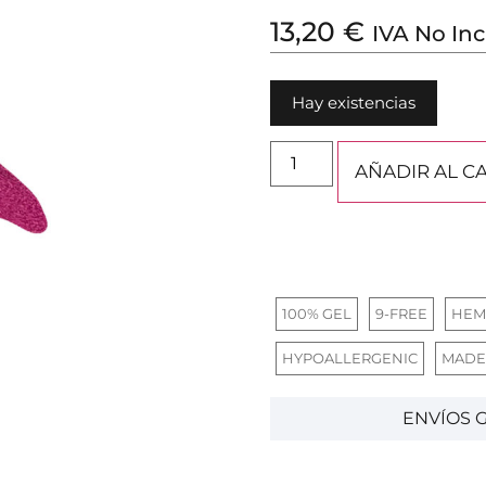
13,20
€
IVA No Inc
Hay existencias
AÑADIR AL C
100% GEL
9-FREE
HEM
HYPOALLERGENIC
MADE
ENVÍOS G