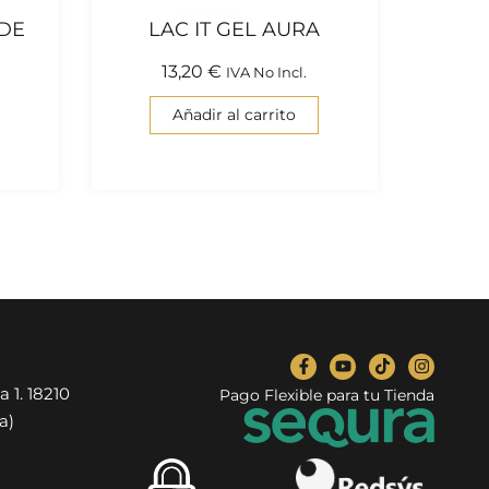
IDE
LAC IT GEL AURA
13,20
€
IVA No Incl.
Añadir al carrito
a 1. 18210
Pago Flexible para tu Tienda
a)