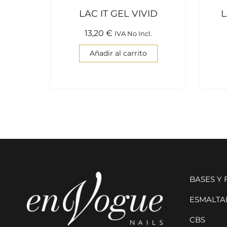
LAC IT GEL VIVID
L
13,20
€
IVA No Incl.
Añadir al carrito
BASES Y
ESMALTAD
CBS