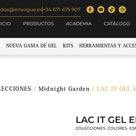
idos@envogue.es
+34 671 475 907
NICIO
PRODUCTOS
ACADEMIA
CATÁLOGO
NUEVA GAMA DE GEL
KITS
HERRAMIENTAS Y ACCE
LECCIONES
/
Midnight Garden
/ LAC IT GEL
LAC IT GEL
,
,
COLECCIONES
COLORES
ES