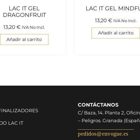
LAC IT GEL
LAC IT GEL MINDF
DRAGONFRUIT
13,20
€
IVA No Incl.
13,20
€
IVA No Incl.
Añadir al carrito
Añadir al carrito
CONTÁCTANOS
 FINALIZADORES
C/ Baza, 14. Planta 2, Oficin
– Peligros. Granada (Españ
O LAC IT
pedidos@envogue.es