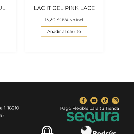
UL
LAC IT GEL PINK LACE
13,20
€
IVA No Incl.
Añadir al carrito
a 1. 18210
Pago Flexible para tu Tienda
a)