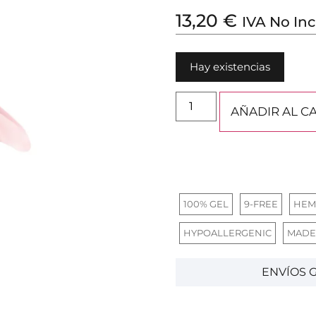
13,20
€
IVA No Inc
Hay existencias
AÑADIR AL C
100% GEL
9-FREE
HEM
HYPOALLERGENIC
MADE
ENVÍOS G