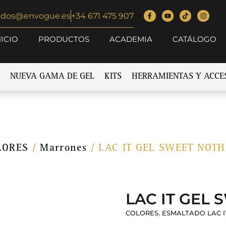
idos@envogue.es
+34 671 475 907
NICIO
PRODUCTOS
ACADEMIA
CATÁLOGO
NUEVA GAMA DE GEL
KITS
HERRAMIENTAS Y ACCE
LORES
/
Marrones
/ LAC IT GEL SWEET NOTH
LAC IT GEL
,
COLORES
ESMALTADO LAC I