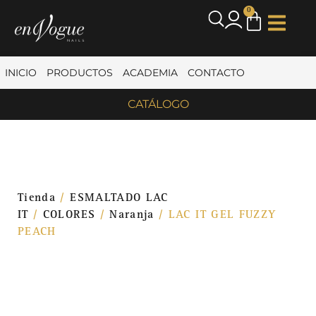
0
INICIO
PRODUCTOS
ACADEMIA
CONTACTO
CATÁLOGO
Tienda
/
ESMALTADO LAC
IT
/
COLORES
/
Naranja
/ LAC IT GEL FUZZY
PEACH