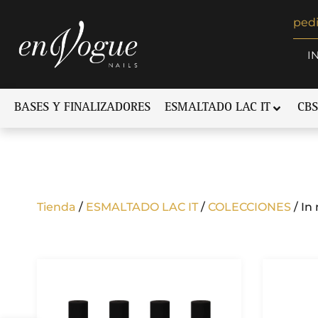
ped
I
BASES Y FINALIZADORES
ESMALTADO LAC IT
CBS
Tienda
/
ESMALTADO LAC IT
/
COLECCIONES
/ In