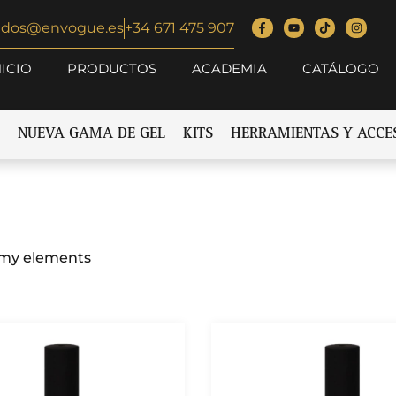
idos@envogue.es
+34 671 475 907
NICIO
PRODUCTOS
ACADEMIA
CATÁLOGO
NUEVA GAMA DE GEL
KITS
HERRAMIENTAS Y ACCE
 my elements