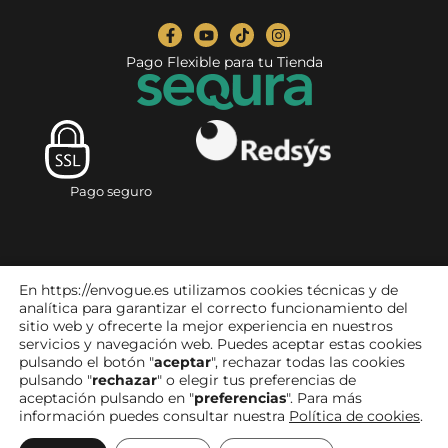
Pago Flexible para tu Tienda
Pago seguro
En https://envogue.es utilizamos cookies técnicas y de
analítica para garantizar el correcto funcionamiento del
sitio web y ofrecerte la mejor experiencia en nuestros
servicios y navegación web. Puedes aceptar estas cookies
pulsando el botón "
aceptar
", rechazar todas las cookies
Aviso legal
|
Política de privacidad
|
Condiciones de compra
|
pulsando "
rechazar
" o elegir tus preferencias de
Devoluciones y reembolsos
|
Política de cookies
|
aceptación pulsando en "
preferencias
". Para más
Accesibilidad
información puedes consultar nuestra
Política de cookies
.