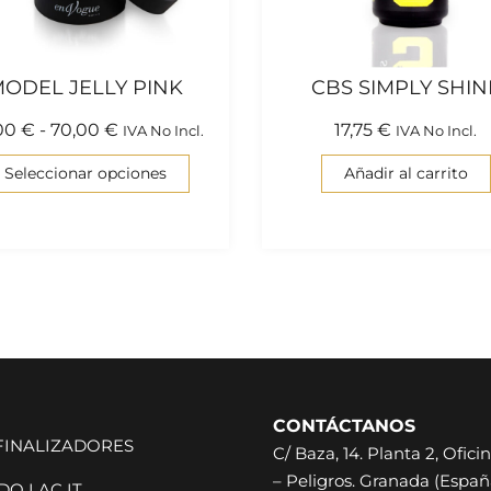
ODEL JELLY PINK
CBS SIMPLY SHIN
00
€
-
70,00
€
17,75
€
IVA No Incl.
IVA No Incl.
Seleccionar opciones
Añadir al carrito
CONTÁCTANOS
 FINALIZADORES
C/ Baza, 14. Planta 2, Oficin
– Peligros. Granada (Españ
O LAC IT