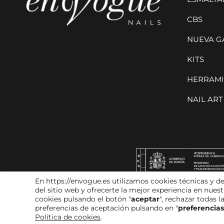
CBS
NUEVA G
KITS
HERRAMI
NAIL ART
En https://envogue.es utilizamos cookies técnicas y de
del sitio web y ofrecerte la mejor experiencia en nue
cookies pulsando el botón "
aceptar
", rechazar todas l
preferencias de aceptación pulsando en "
preferencias
Diseño:
Witcreativo
Política de cookies
.