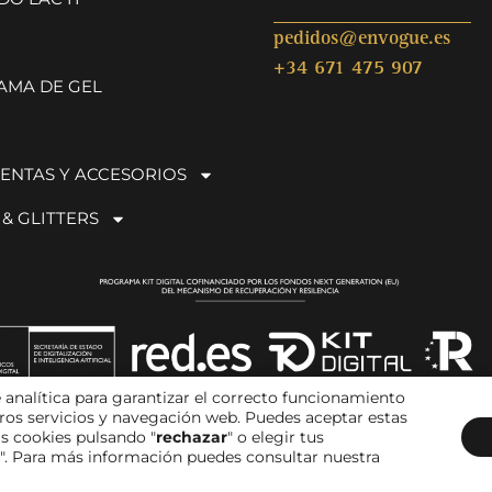
pedidos@envogue.es
+34 671 475 907
AMA DE GEL
ENTAS Y ACCESORIOS
 & GLITTERS
 analítica para garantizar el correcto funcionamiento
stros servicios y navegación web. Puedes aceptar estas
as cookies pulsando "
rechazar
" o elegir tus
". Para más información puedes consultar nuestra
Aviso legal
|
Política de privacidad
|
Condiciones de compra
|