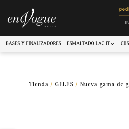
ped
I
BASES Y FINALIZADORES
ESMALTADO LAC IT
CBS
Tienda
/
GELES
/
Nueva gama de g