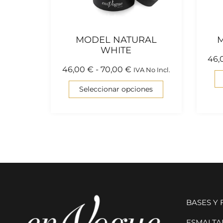
MODEL NATURAL
M
WHITE
46,
46,00
€
-
70,00
€
IVA No Incl.
Seleccionar opciones
BASES Y
ESMALTAD