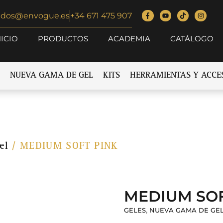
idos@envogue.es
+34 671 475 907
NICIO
PRODUCTOS
ACADEMIA
CATÁLOGO
NUEVA GAMA DE GEL
KITS
HERRAMIENTAS Y ACCE
el
/ MEDIUM SOFT PINK
MEDIUM SOF
,
GELES
NUEVA GAMA DE GE