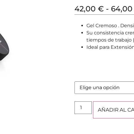
42,00
€
-
64,0
Gel Cremoso . Dens
Su consistencia crem
tiempos de trabajo (
Ideal para Extensió
AÑADIR AL C