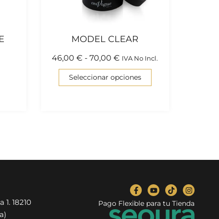
E
MODEL CLEAR
46,00
€
-
70,00
€
IVA No Incl.
Seleccionar opciones
a 1. 18210
Pago Flexible para tu Tienda
a)