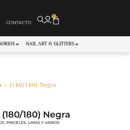
0
CONTACTO
SORIOS
NAIL ART & GLITTERS
a – (180/180) Negra
 (180/180) Negra
,
OS
PINCELES, LIMAS Y VARIOS