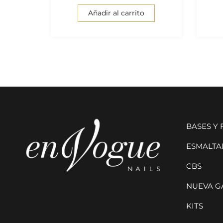
Añadir al carrito
BASES Y
ESMALTAD
CBS
NUEVA G
KITS