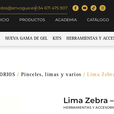
idos@envogue.es
+34 671 475 907
NICIO
PRODUCTOS
ACADEMIA
CATÁLOGO
NUEVA GAMA DE GEL
KITS
HERRAMIENTAS Y ACCE
ORIOS
/
Pinceles, limas y varios
/ Lima Zebr
Lima Zebra –
HERRAMIENTAS Y ACCESORI