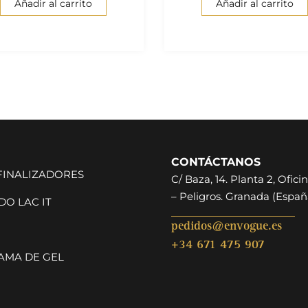
Añadir al carrito
Añadir al carrito
CONTÁCTANOS
 FINALIZADORES
C/ Baza, 14. Planta 2, Oficin
– Peligros. Granada (Españ
O LAC IT
pedidos@envogue.es
+34 671 475 907
AMA DE GEL