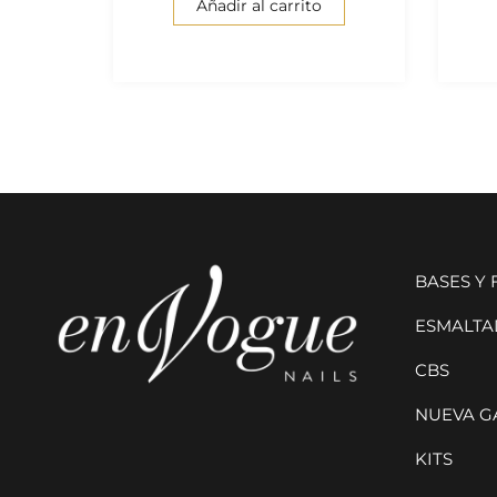
Añadir al carrito
BASES Y
ESMALTAD
CBS
NUEVA G
KITS