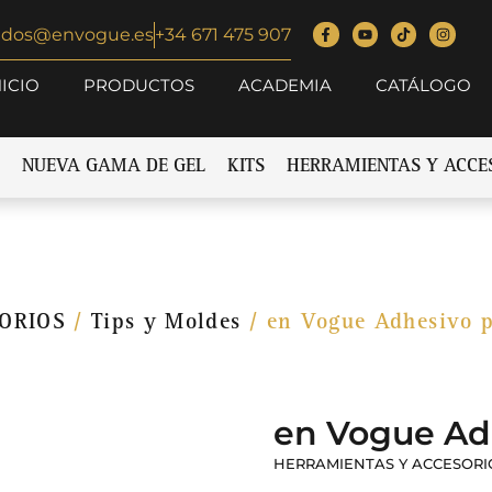
idos@envogue.es
+34 671 475 907
NICIO
PRODUCTOS
ACADEMIA
CATÁLOGO
NUEVA GAMA DE GEL
KITS
HERRAMIENTAS Y ACCE
ORIOS
/
Tips y Moldes
/ en Vogue Adhesivo p
en Vogue Adh
HERRAMIENTAS Y ACCESORI