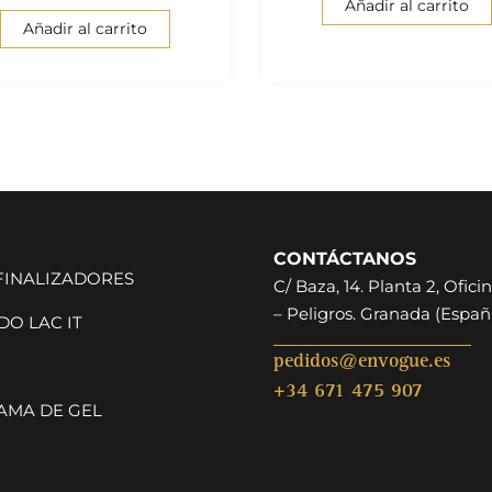
Añadir al carrito
Añadir al carrito
CONTÁCTANOS
 FINALIZADORES
C/ Baza, 14. Planta 2, Oficin
– Peligros. Granada (Españ
O LAC IT
pedidos@envogue.es
+34 671 475 907
AMA DE GEL